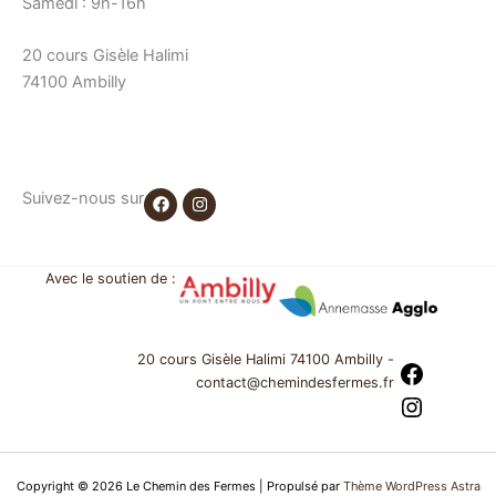
Samedi : 9h-16h
20 cours Gisèle Halimi
74100 Ambilly
F
I
Suivez-nous sur
a
n
c
s
e
t
b
a
o
g
Avec le soutien de :
o
r
k
a
m
20 cours Gisèle Halimi 74100 Ambilly -
contact@chemindesfermes.fr
Copyright © 2026 Le Chemin des Fermes | Propulsé par
Thème WordPress Astra