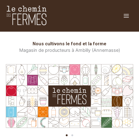
Aller
Facebook
Instagram
au
contenu
Nous cultivons le fond et la forme
Magasin de producteurs à Ambilly (Annemasse)